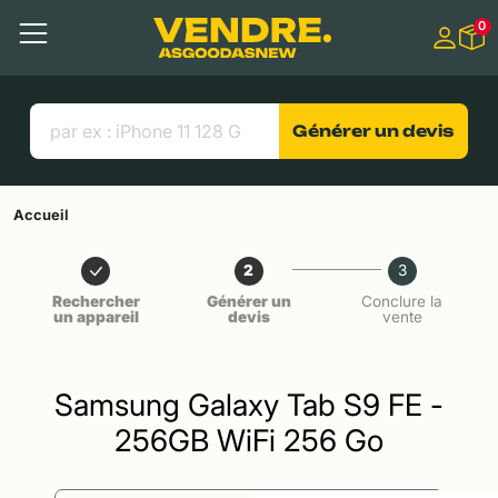
Aller à
0
Contenu principal
Menu
Recherche
Liens utiles
Générer un devis
Accueil
2
3
Rechercher
Générer un
Conclure la
un appareil
devis
vente
Samsung Galaxy Tab S9 FE -
256GB WiFi 256 Go