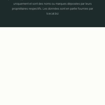
uniquement et sont des noms ou marques déposées par leurs
propriétaires respectifs. Les données sont en partie fournies par
Icecat.biz