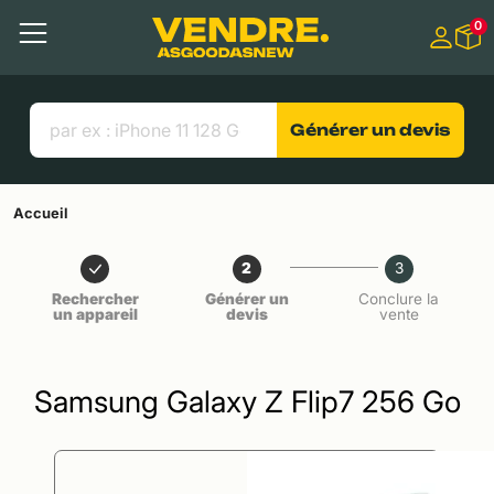
Aller à
0
Contenu principal
Menu
Recherche
Liens utiles
Générer un devis
Accueil
2
3
Rechercher
Générer un
Conclure la
un appareil
devis
vente
Samsung Galaxy Z Flip7 256 Go