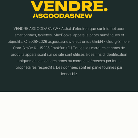
VENDRE.ASGOODASNEW - Achat d'électronique sur Internet pour
smartphones, tablettes, MacBooks, appareils photo numériques et
objectifs. © 2008-2026 asgoodasnew electronics GmbH - Georg-Simon-
Ohm-Straße 6 - 15236 Frankfurt (O.) Toutes les marques et noms de
produits apparaissant sur ce site sont utilisés à des fins d'identification
uniquement et sont des noms ou marques déposées par leurs
propriétaires respectifs. Les données sont en partie fournies par
Icecat.biz