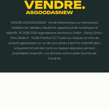
VENDRE.ASGOODASNEW - Achat d'électronique sur Internet pour
smartphones, tablettes, MacBooks, appareils photo numériques et
objectifs. © 2008-2026 asgoodasnew electronics GmbH - Georg-Simon-
Ohm-Straße 6 - 15236 Frankfurt (O.) Toutes les marques et noms de
produits apparaissant sur ce site sont utilisés à des fins d'identification
uniquement et sont des noms ou marques déposées par leurs
propriétaires respectifs. Les données sont en partie fournies par
Icecat.biz