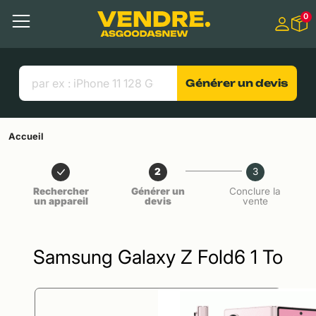
Aller à
0
Contenu principal
Menu
Recherche
Liens utiles
Générer un devis
Accueil
2
3
Rechercher
Générer un
Conclure la
un appareil
devis
vente
Samsung Galaxy Z Fold6 1 To