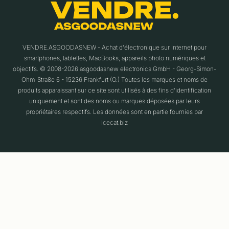
VENDRE.ASGOODASNEW - Achat d'électronique sur Internet pour
smartphones, tablettes, MacBooks, appareils photo numériques et
objectifs. © 2008-2026 asgoodasnew electronics GmbH - Georg-Simon-
Ohm-Straße 6 - 15236 Frankfurt (O.) Toutes les marques et noms de
produits apparaissant sur ce site sont utilisés à des fins d'identification
uniquement et sont des noms ou marques déposées par leurs
propriétaires respectifs. Les données sont en partie fournies par
Icecat.biz