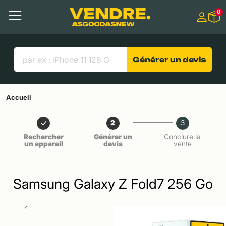
Aller à
0
Contenu principal
Menu
Recherche
Liens utiles
Générer un devis
Accueil
2
3
Rechercher
Générer un
Conclure la
un appareil
devis
vente
Samsung Galaxy Z Fold7 256 Go