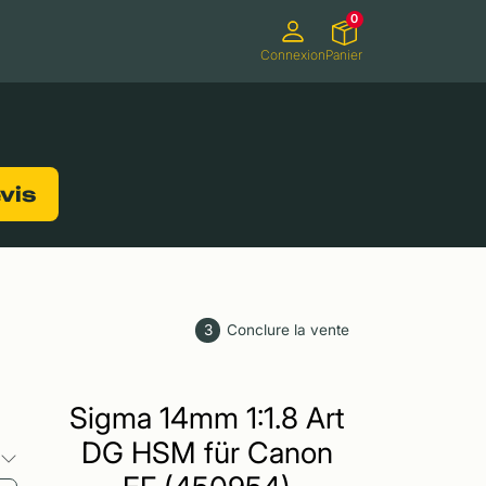
0
Connexion
Panier
ifs
Caméscopes
Consoles de jeux
evis
3
Conclure la vente
Sigma 14mm 1:1.8 Art
DG HSM für Canon
s