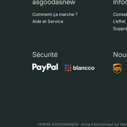
asgoodasnew
Info
Comment ça marche ?
Consei
Aide et Service
L’effet
Suppre
Sécurité
Nou
VENDRE.ASGOODASNEW - Achat d'électronique sur Interne