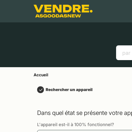
Aller à
Contenu principal
Menu
Recherche
Accueil
Smartphones
Tablettes
Liens utiles
Accueil
Rechercher un appareil
Dans quel état se présente votre app
L'appareil est-il à 100% fonctionnel?