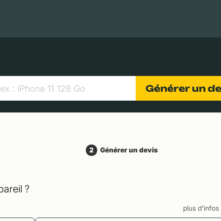
MacBooks Apple
Appareils photo numériques
Object
Générer un d
2
Générer un devis
areil ?
plus d'info