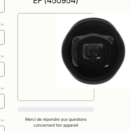
EF (450954)
s
s
s
0%
Merci de répondre aux questions
s
concernant ton appareil