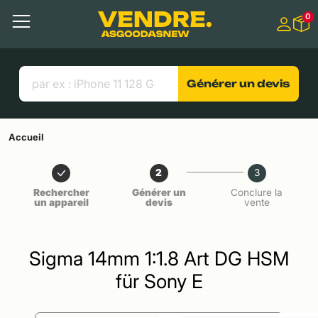
Aller à
0
Contenu principal
Menu
Recherche
Liens utiles
Générer un devis
Accueil
2
3
Rechercher
Générer un
Conclure la
un appareil
devis
vente
Sigma 14mm 1:1.8 Art DG HSM
für Sony E