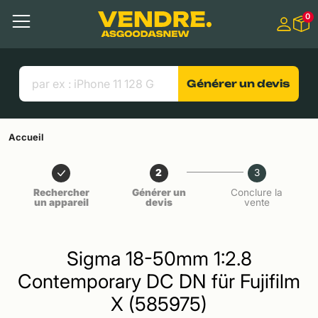
Aller à
0
Contenu principal
Menu
Recherche
Liens utiles
Générer un devis
Accueil
2
3
Rechercher
Générer un
Conclure la
un appareil
devis
vente
Sigma 18-50mm 1:2.8
Contemporary DC DN für Fujifilm
X (585975)