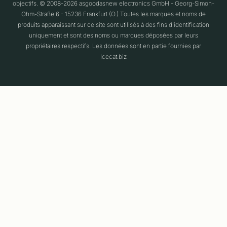
objectifs. © 2008-2026 asgoodasnew electronics GmbH - Georg-Simon-
Ohm-Straße 6 - 15236 Frankfurt (O.) Toutes les marques et noms de
produits apparaissant sur ce site sont utilisés à des fins d'identification
uniquement et sont des noms ou marques déposées par leurs
propriétaires respectifs. Les données sont en partie fournies par
Icecat.biz