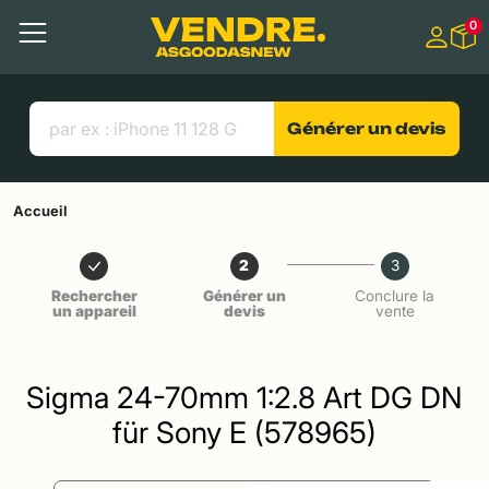
Aller à
0
Contenu principal
Menu
Recherche
Liens utiles
Générer un devis
Accueil
2
3
Rechercher
Générer un
Conclure la
un appareil
devis
vente
Sigma 24-70mm 1:2.8 Art DG DN
für Sony E (578965)