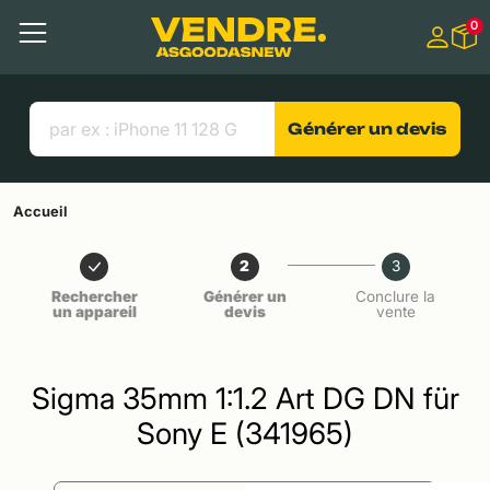
Aller à
0
Contenu principal
Menu
Recherche
Liens utiles
Générer un devis
Accueil
2
3
Rechercher
Générer un
Conclure la
un appareil
devis
vente
Sigma 35mm 1:1.2 Art DG DN für
Sony E (341965)