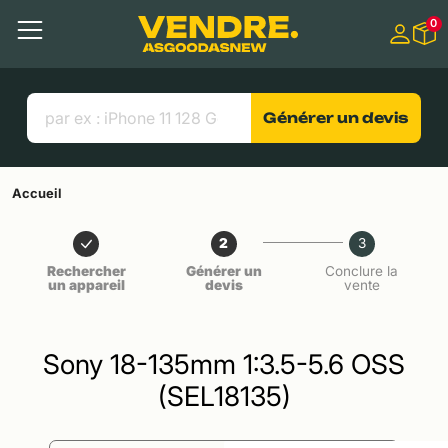
Aller à
0
Contenu principal
Menu
Recherche
Liens utiles
Générer un devis
Accueil
2
3
Rechercher
Générer un
Conclure la
un appareil
devis
vente
Sony 18-135mm 1:3.5-5.6 OSS
(SEL18135)