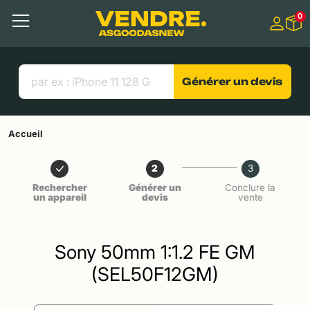
Aller à
0
Contenu principal
Menu
Recherche
Liens utiles
Générer un devis
Accueil
2
3
Rechercher
Générer un
Conclure la
un appareil
devis
vente
Sony 50mm 1:1.2 FE GM
(SEL50F12GM)