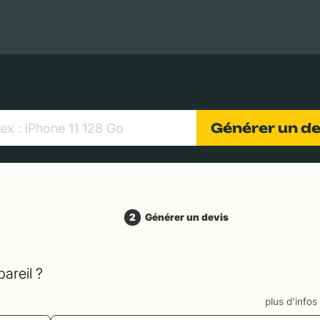
MacBooks Apple
Appareils photo numériques
Object
Générer un d
2
Générer un devis
areil ?
plus d'info