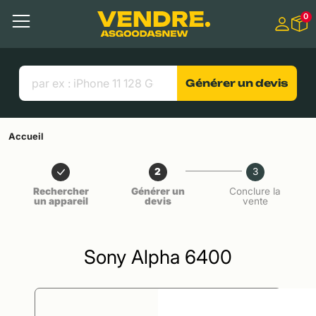
Aller à
0
Contenu principal
Menu
Recherche
Liens utiles
Générer un devis
Accueil
2
3
Rechercher
Générer un
Conclure la
un appareil
devis
vente
Sony Alpha 6400