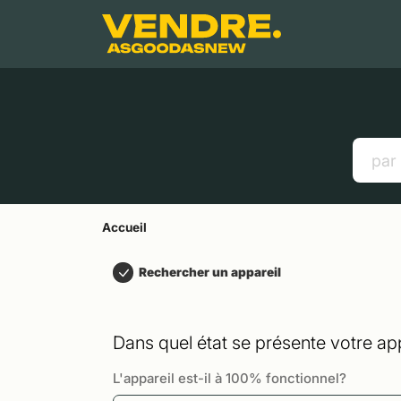
Aller à
Contenu principal
Menu
Recherche
Accueil
Smartphones
Tablettes
Liens utiles
Accueil
Rechercher un appareil
Dans quel état se présente votre app
L'appareil est-il à 100% fonctionnel?