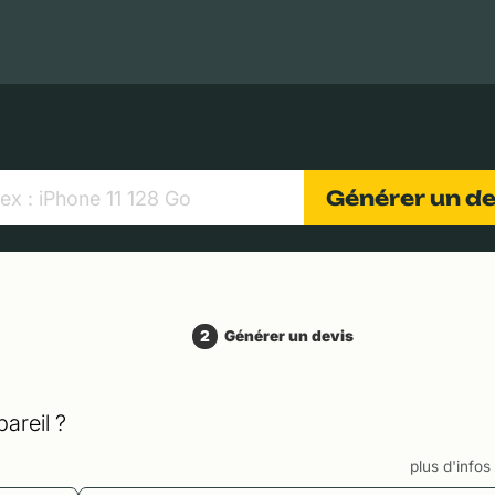
MacBooks Apple
Appareils photo numériques
Object
Générer un d
2
Générer un devis
areil ?
plus d'info