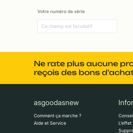
Votre numéro de série
Ne rate plus aucune pr
reçois des bons d’achat
asgoodasnew
Info
Comment ça marche ?
Consei
Aide et Service
L’effet
Suppre