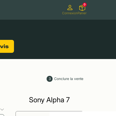
0
Connexion
Panier
ifs
Caméscopes
Consoles de jeux
evis
3
Conclure la vente
Sony Alpha 7
s