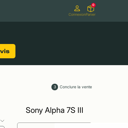
0
Connexion
Panier
ifs
Caméscopes
Consoles de jeux
evis
3
Conclure la vente
Sony Alpha 7S III
s