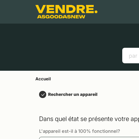
Aller à
Contenu principal
Menu
Recherche
Accueil
Smartphones
Tablettes
Liens utiles
Accueil
Rechercher un appareil
Dans quel état se présente votre app
L'appareil est-il à 100% fonctionnel?