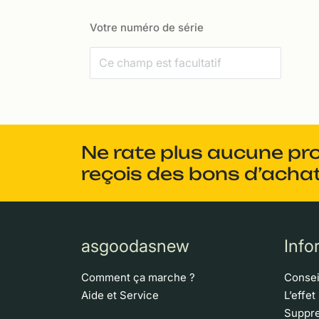
Votre numéro de série
Ne rate plus aucune pr
reçois des bons d’achat
asgoodasnew
Info
Comment ça marche ?
Consei
Aide et Service
L’effet
Suppre