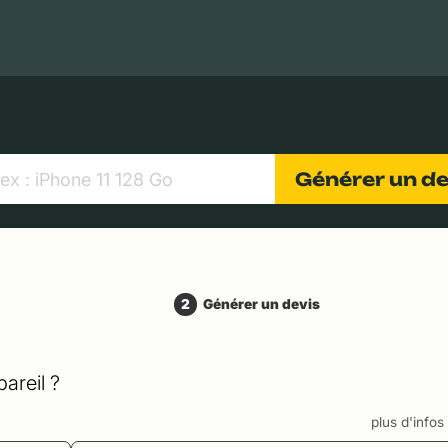
MacBooks Apple
Appareils photo numériques
Object
Générer un d
2
Générer un devis
areil ?
plus d'info