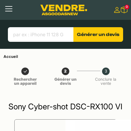
Aller à
0
Contenu principal
Menu
Recherche
Liens utiles
Générer un devis
Accueil
2
3
Rechercher
Générer un
Conclure la
un appareil
devis
vente
Sony Cyber-shot DSC-RX100 VI