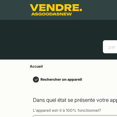
Aller à
Contenu principal
Menu
Recherche
Accueil
Smartphones
Tablettes
Liens utiles
Accueil
Rechercher un appareil
Dans quel état se présente votre app
L'appareil est-il à 100% fonctionnel?