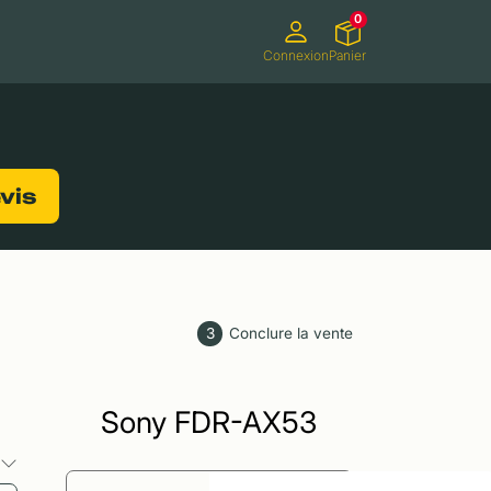
0
Connexion
Panier
ifs
Caméscopes
Consoles de jeux
evis
3
Conclure la vente
Sony FDR-AX53
s