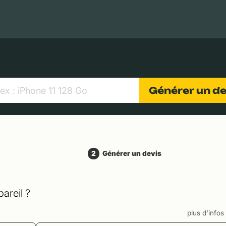
MacBooks Apple
Appareils photo numériques
Object
Générer un d
2
Générer un devis
areil ?
plus d'info