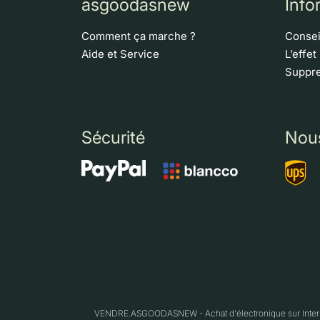
asgoodasnew
Info
Comment ça marche ?
Consei
Aide et Service
L’effet
Suppre
Sécurité
Nou
VENDRE.ASGOODASNEW - Achat d'électronique sur Interne