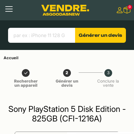
Aller à
0
Contenu principal
Menu
Recherche
Liens utiles
Générer un devis
Accueil
2
3
Rechercher
Générer un
Conclure la
un appareil
devis
vente
Sony PlayStation 5 Disk Edition -
825GB (CFI-1216A)