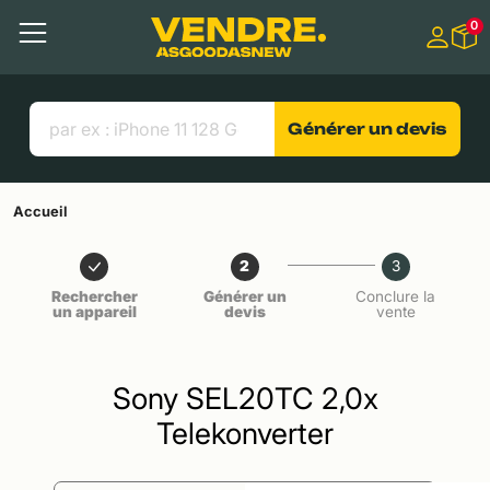
Aller à
0
Contenu principal
Menu
Recherche
Liens utiles
Générer un devis
Accueil
2
3
Rechercher
Générer un
Conclure la
un appareil
devis
vente
Sony SEL20TC 2,0x
Telekonverter