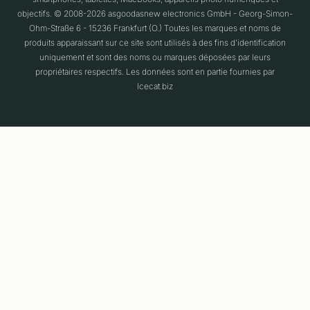
objectifs. © 2008-2026 asgoodasnew electronics GmbH - Georg-Simon-
Ohm-Straße 6 - 15236 Frankfurt (O.) Toutes les marques et noms de
produits apparaissant sur ce site sont utilisés à des fins d'identification
uniquement et sont des noms ou marques déposées par leurs
propriétaires respectifs. Les données sont en partie fournies par
Icecat.biz