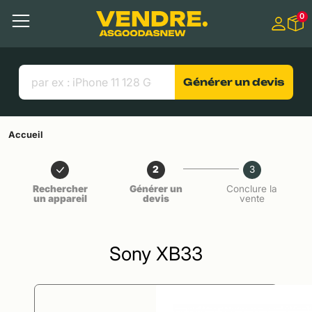
Aller à
0
Contenu principal
Menu
Recherche
Liens utiles
Générer un devis
Accueil
2
3
Rechercher
Générer un
Conclure la
un appareil
devis
vente
Sony XB33