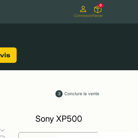
0
Connexion
Panier
ifs
Caméscopes
Consoles de jeux
evis
3
Conclure la vente
Sony XP500
s