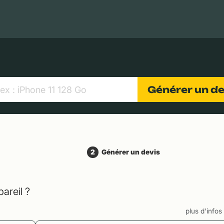
MacBooks Apple
Appareils photo numériques
Object
Générer un d
2
Générer un devis
areil ?
plus d'info