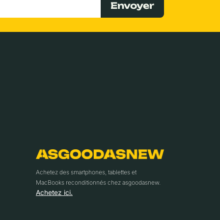
Envoyer
Achetez des smartphones, tablettes et
MacBooks reconditionnés chez asgoodasnew.
Achetez ici.