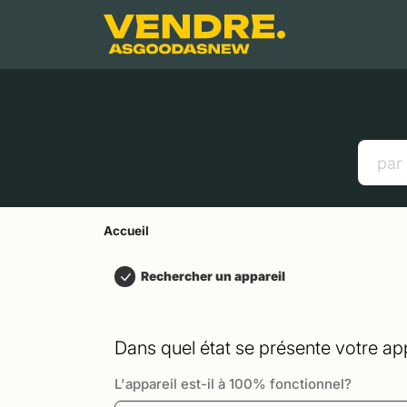
Aller à
Contenu principal
Menu
Recherche
Accueil
Smartphones
Tablettes
Liens utiles
Accueil
Rechercher un appareil
Dans quel état se présente votre app
L'appareil est-il à 100% fonctionnel?