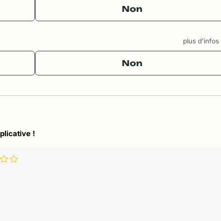
Non
plus d'info
Non
plicative !