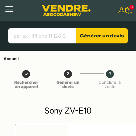
Aller à
0
Contenu principal
Menu
Recherche
Liens utiles
Générer un devis
Accueil
2
3
Rechercher
Générer un
Conclure la
un appareil
devis
vente
Sony ZV-E10