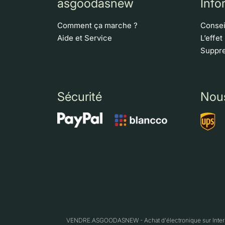
asgoodasnew
Info
Comment ça marche ?
Consei
Aide et Service
L’effet
Suppre
Sécurité
Nou
VENDRE.ASGOODASNEW - Achat d'électronique sur Interne