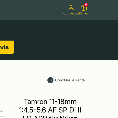
0
Connexion
Panier
ifs
Caméscopes
Consoles de jeux
evis
3
Conclure la vente
Tamron 11-18mm
1:4.5-5.6 AF SP Di II
s