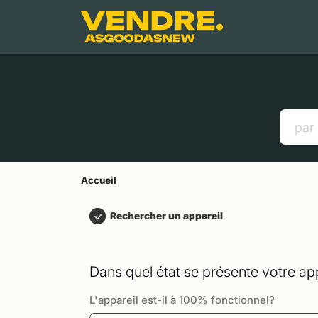
Aller à
Contenu principal
Menu
Recherche
Accueil
Smartphones
Tablettes
Liens utiles
Accueil
Rechercher un appareil
Dans quel état se présente votre app
L'appareil est-il à 100% fonctionnel?