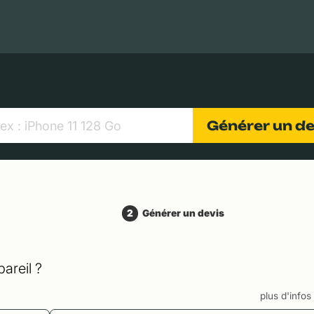
MacBooks Apple
Appareils photo numériques
Object
Générer un d
2
Générer un devis
areil ?
plus d'info