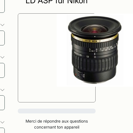
LD ASP für Nikon
s
s
s
0%
Merci de répondre aux questions
s
concernant ton appareil