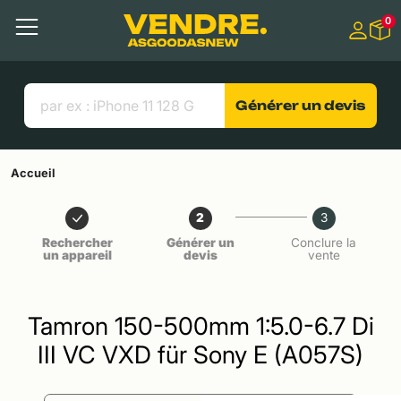
Aller à
0
Contenu principal
Menu
Recherche
Liens utiles
Générer un devis
Accueil
2
3
Rechercher
Générer un
Conclure la
un appareil
devis
vente
Tamron 150-500mm 1:5.0-6.7 Di
III VC VXD für Sony E (A057S)