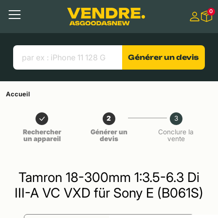
Aller à
0
Contenu principal
Menu
Recherche
Liens utiles
Générer un devis
Accueil
2
3
Rechercher
Générer un
Conclure la
un appareil
devis
vente
Tamron 18-300mm 1:3.5-6.3 Di
III-A VC VXD für Sony E (B061S)