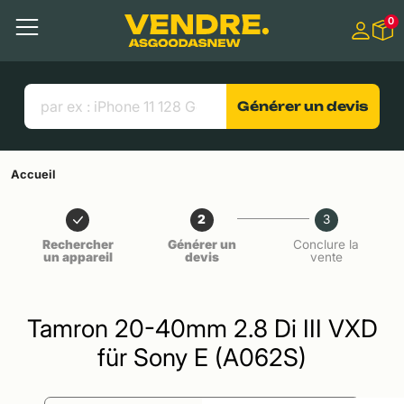
Aller à
0
Contenu principal
Menu
Recherche
Liens utiles
Générer un devis
Accueil
2
3
Rechercher
Générer un
Conclure la
un appareil
devis
vente
Tamron 20-40mm 2.8 Di III VXD
für Sony E (A062S)