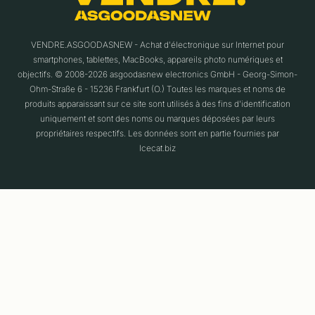
VENDRE.ASGOODASNEW - Achat d'électronique sur Internet pour
smartphones, tablettes, MacBooks, appareils photo numériques et
objectifs. © 2008-2026 asgoodasnew electronics GmbH - Georg-Simon-
Ohm-Straße 6 - 15236 Frankfurt (O.) Toutes les marques et noms de
produits apparaissant sur ce site sont utilisés à des fins d'identification
uniquement et sont des noms ou marques déposées par leurs
propriétaires respectifs. Les données sont en partie fournies par
Icecat.biz