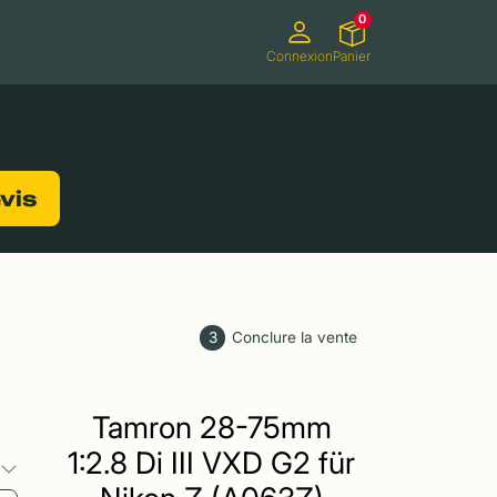
0
Connexion
Panier
ifs
Caméscopes
Consoles de jeux
evis
3
Conclure la vente
Tamron 28-75mm
1:2.8 Di III VXD G2 für
s