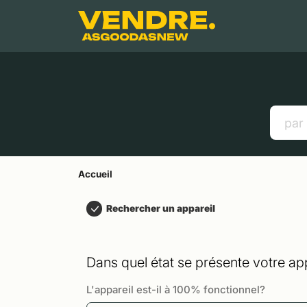
Aller à
Contenu principal
Menu
Recherche
Accueil
Smartphones
Tablettes
Liens utiles
Accueil
Rechercher un appareil
Dans quel état se présente votre app
L'appareil est-il à 100% fonctionnel?