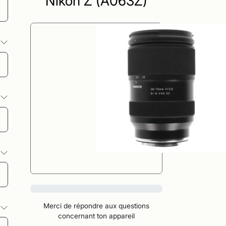
Nikon Z (A063Z)
s
s
s
0%
Merci de répondre aux questions
s
concernant ton appareil