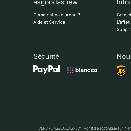
asgoodasnew
Info
Comment ça marche ?
Consei
Aide et Service
L’effet
Suppre
Sécurité
Nou
VENDRE.ASGOODASNEW - Achat d'électronique sur Interne