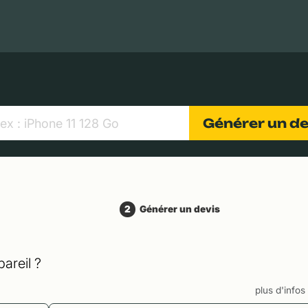
MacBooks Apple
Appareils photo numériques
Object
Générer un d
2
Générer un devis
areil ?
plus d'info