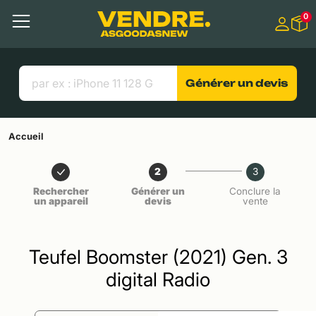
Aller à
0
Contenu principal
Menu
Recherche
Liens utiles
Générer un devis
Accueil
2
3
Rechercher
Générer un
Conclure la
un appareil
devis
vente
Teufel Boomster (2021) Gen. 3
digital Radio