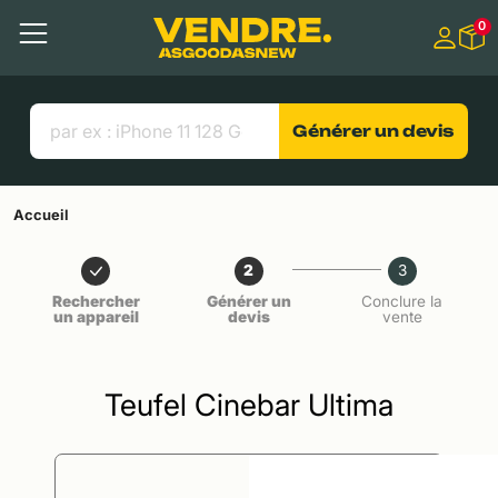
Aller à
0
Contenu principal
Menu
Recherche
Liens utiles
Générer un devis
Accueil
2
3
Rechercher
Générer un
Conclure la
un appareil
devis
vente
Teufel Cinebar Ultima