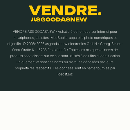
VENDRE.ASGOODASNEW - Achat d'électronique sur Internet pour
smartphones, tablettes, MacBooks, appareils photo numériques et
objectifs. © 2008-2026 asgoodasnew electronics GmbH - Georg-Simon-
Ohm-Straße 6 - 15236 Frankfurt (O.) Toutes les marques et noms de
produits apparaissant sur ce site sont utilisés à des fins d'identification
uniquement et sont des noms ou marques déposées par leurs
propriétaires respectifs. Les données sont en partie fournies par
Icecat.biz