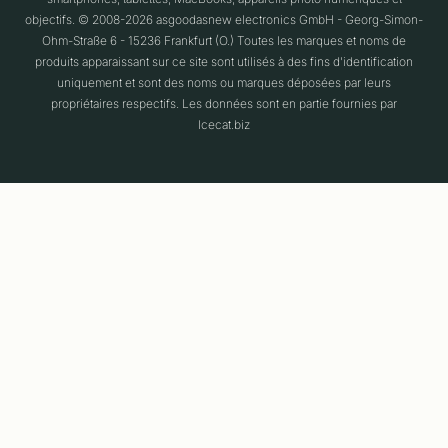
objectifs. © 2008-2026 asgoodasnew electronics GmbH - Georg-Simon-
Ohm-Straße 6 - 15236 Frankfurt (O.) Toutes les marques et noms de
produits apparaissant sur ce site sont utilisés à des fins d'identification
uniquement et sont des noms ou marques déposées par leurs
propriétaires respectifs. Les données sont en partie fournies par
Icecat.biz