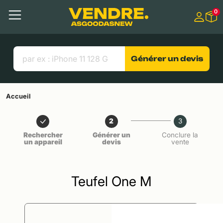
Aller à
0
Contenu principal
Menu
Recherche
Liens utiles
Générer un devis
Accueil
2
3
Rechercher
Générer un
Conclure la
un appareil
devis
vente
Teufel One M