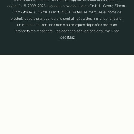
objectifs. © 2008-2026 asgoodasnew electronics GmbH - Georg-Simon-
Ohm-Straße 6 - 15236 Frankfurt (O.) Toutes les marques et noms de
produits apparaissant sur ce site sont utilisés à des fins d'identification
uniquement et sont des noms ou marques déposées par leurs
propriétaires respectifs. Les données sont en partie fournies par
Icecat.biz