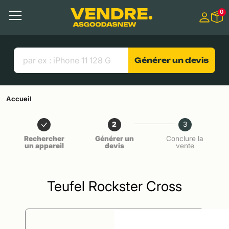
Aller à
0
Contenu principal
Menu
Recherche
Liens utiles
Générer un devis
Accueil
2
3
Rechercher
Générer un
Conclure la
un appareil
devis
vente
Teufel Rockster Cross