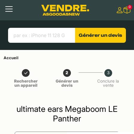
Aller à
0
Contenu principal
Menu
Recherche
Liens utiles
Générer un devis
Accueil
2
3
Rechercher
Générer un
Conclure la
un appareil
devis
vente
ultimate ears Megaboom LE
Panther