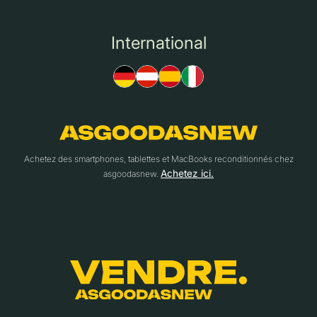
International
Achetez des smartphones, tablettes et MacBooks reconditionnés chez
Achetez ici.
asgoodasnew.