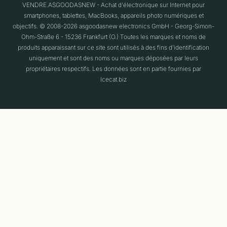
VENDRE.ASGOODASNEW - Achat d'électronique sur Internet pour
smartphones, tablettes, MacBooks, appareils photo numériques et
objectifs. © 2008-2026 asgoodasnew electronics GmbH - Georg-Simon-
Ohm-Straße 6 - 15236 Frankfurt (O.) Toutes les marques et noms de
produits apparaissant sur ce site sont utilisés à des fins d'identification
uniquement et sont des noms ou marques déposées par leurs
propriétaires respectifs. Les données sont en partie fournies par
Icecat.biz