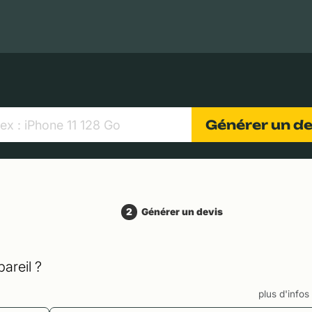
MacBooks Apple
Appareils photo numériques
Object
Générer un d
2
Générer un devis
areil ?
plus d'info