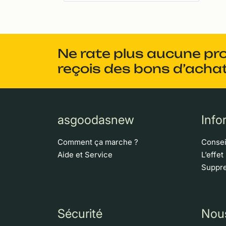
Ne rate plus aucune pr
reçois des bons d’achat
asgoodasnew
Info
Comment ça marche ?
Consei
Aide et Service
L’effet
Suppre
Sécurité
Nou