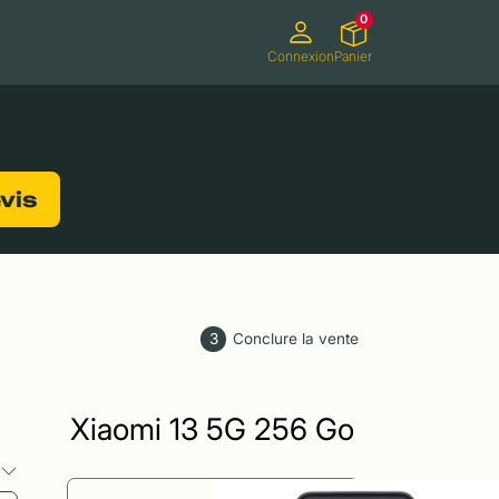
0
Connexion
Panier
ifs
Caméscopes
Consoles de jeux
evis
3
Conclure la vente
Xiaomi 13 5G 256 Go
s