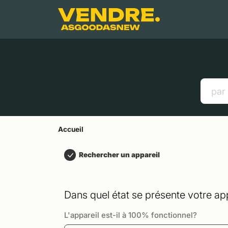
Aller à
Contenu principal
Menu
Recherche
Accueil
Smartphones
Tablettes
Liens utiles
Accueil
Rechercher un appareil
Dans quel état se présente votre app
L'appareil est-il à 100% fonctionnel?