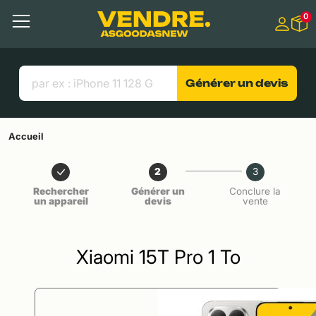
Aller à
0
Contenu principal
Menu
Recherche
Liens utiles
Générer un devis
Accueil
2
3
Rechercher
Générer un
Conclure la
un appareil
devis
vente
Xiaomi 15T Pro 1 To