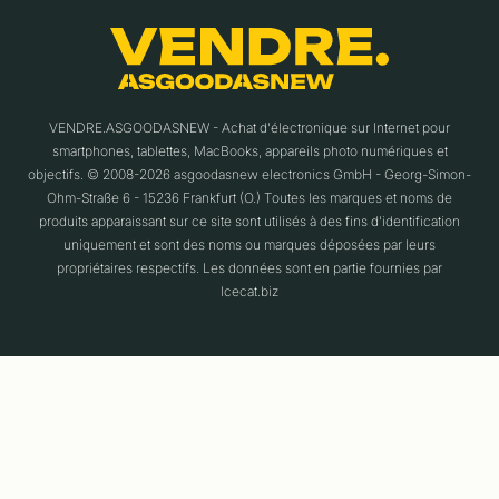
VENDRE.ASGOODASNEW - Achat d'électronique sur Internet pour
smartphones, tablettes, MacBooks, appareils photo numériques et
objectifs. © 2008-2026 asgoodasnew electronics GmbH - Georg-Simon-
Ohm-Straße 6 - 15236 Frankfurt (O.) Toutes les marques et noms de
produits apparaissant sur ce site sont utilisés à des fins d'identification
uniquement et sont des noms ou marques déposées par leurs
propriétaires respectifs. Les données sont en partie fournies par
Icecat.biz