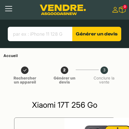
Aller à
0
Contenu principal
Menu
Recherche
Liens utiles
Générer un devis
Accueil
2
3
Rechercher
Générer un
Conclure la
un appareil
devis
vente
Xiaomi 17T 256 Go