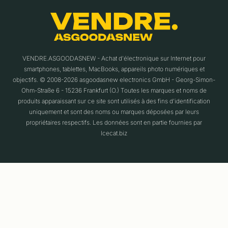
VENDRE.ASGOODASNEW - Achat d'électronique sur Internet pour
smartphones, tablettes, MacBooks, appareils photo numériques et
objectifs. © 2008-2026 asgoodasnew electronics GmbH - Georg-Simon-
Ohm-Straße 6 - 15236 Frankfurt (O.) Toutes les marques et noms de
produits apparaissant sur ce site sont utilisés à des fins d'identification
uniquement et sont des noms ou marques déposées par leurs
propriétaires respectifs. Les données sont en partie fournies par
Icecat.biz