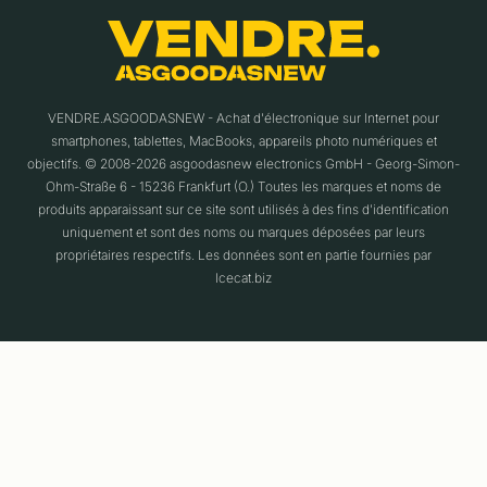
VENDRE.ASGOODASNEW - Achat d'électronique sur Internet pour
smartphones, tablettes, MacBooks, appareils photo numériques et
objectifs. © 2008-2026 asgoodasnew electronics GmbH - Georg-Simon-
Ohm-Straße 6 - 15236 Frankfurt (O.) Toutes les marques et noms de
produits apparaissant sur ce site sont utilisés à des fins d'identification
uniquement et sont des noms ou marques déposées par leurs
propriétaires respectifs. Les données sont en partie fournies par
Icecat.biz