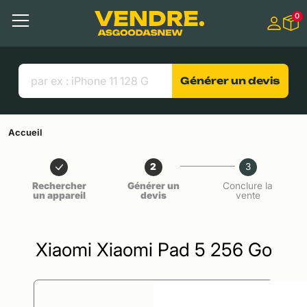
Aller à
0
Contenu principal
Menu
Recherche
Liens utiles
Générer un devis
Accueil
2
3
Rechercher
Générer un
Conclure la
un appareil
devis
vente
Xiaomi Xiaomi Pad 5 256 Go