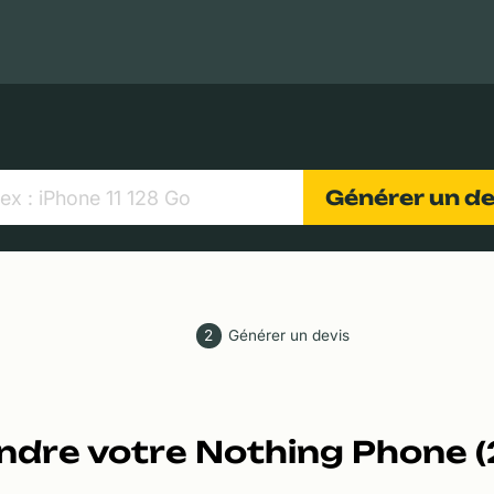
MacBooks Apple
Appareils photo numériques
Object
Générer un d
2
Générer un devis
ndre votre Nothing Phone (