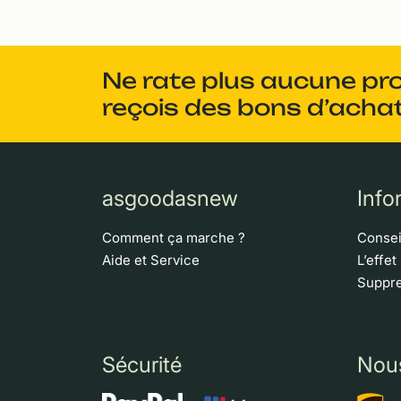
Ne rate plus aucune pr
reçois des bons d’achat
asgoodasnew
Info
Comment ça marche ?
Consei
Aide et Service
L’effet
Suppre
Sécurité
Nou