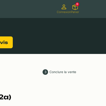
0
Connexion
Panier
ifs
Caméscopes
Consoles de jeux
evis
3
Conclure la vente
2a)